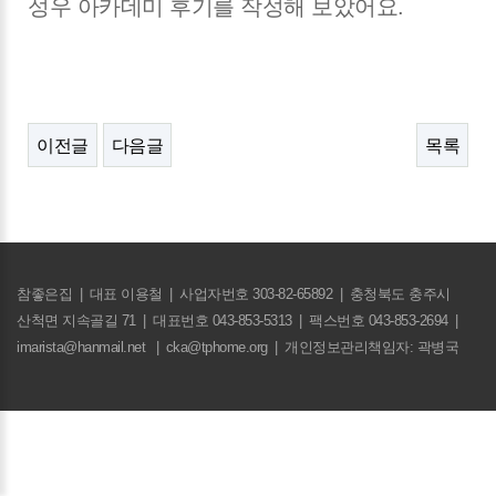
성우 아카데미 후기를 작성해 보았어요.
이전글
다음글
목록
참좋은집
|
대표 이용철
|
사업자번호 303-82-65892
|
충청북도 충주시
산척면 지속골길 71
|
대표번호 043-853-5313
|
팩스번호 043-853-2694
|
imarista@hanmail.net
|
cka@tphome.org
|
개인정보관리책임자: 곽병국