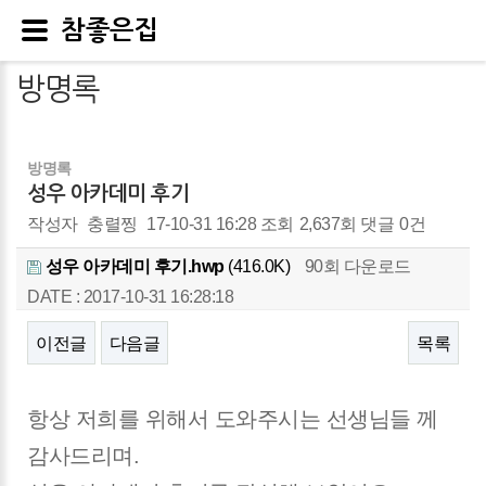
참좋은집
방명록
방명록
성우 아카데미 후기
작성자
충렬찡
17-10-31 16:28
조회
2,637회
댓글
0건
성우 아카데미 후기.hwp
(416.0K)
90회 다운로드
DATE : 2017-10-31 16:28:18
이전글
다음글
목록
본문
항상 저희를 위해서 도와주시는 선생님들 께
감사드리며.