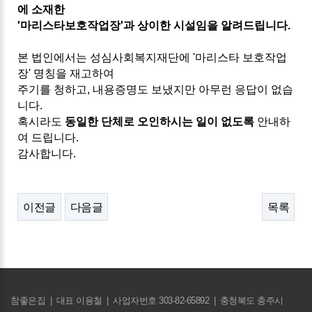
에 소재한
'마리스타보호작업장'과 상이한 시설임을 알려드립니다.
본 법인에서는 성심사회복지재단에 '마리스타 보호작업
장' 명칭을 재고하여
주기를
청하고,
내용증명도 보냈지
만
아
무런 응답이 없습
니다.
혹시라도
동일한 단체로 오인하시는 일이 없도록
안내하
여 드립니다.
감사합니다.
이전글
다음글
목록
참좋은집
|
대표 이용철
|
사업자번호 303-82-65892
|
충청북도 충주시