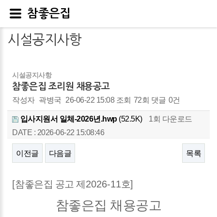
참좋은집
시설공지사항
시설공지사항
참좋은집 조리원 채용공고
작성자
곽병국
26-06-22 15:08
조회
72회
댓글
0건
입사지원서 일체-2026년.hwp
(52.5K)
1회 다운로드
DATE : 2026-06-22 15:08:46
이전글
다음글
목록
본문
[
참좋은집 공고 제
2026-11
호
]
참좋은집 채용공고