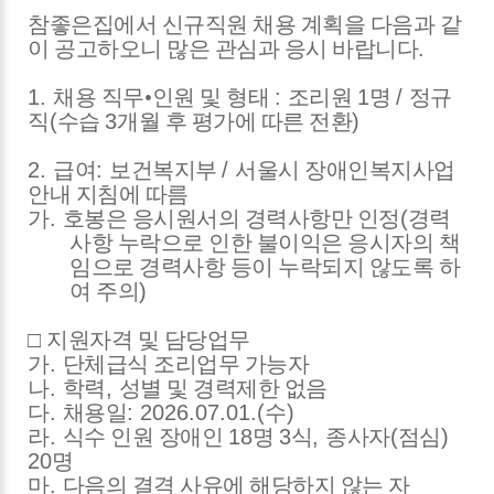
참좋은집에서 신규직원 채용 계획을 다음과 같
이 공고하오니 많은 관심과 응시 바랍니다
.
1.
채용 직무
•
인원 및 형태
:
조리원
1
명
/
정규
직
(
수습
3
개월 후 평가에 따른 전환
)
2.
급여
:
보건복지부
/
서울시 장애인복지사업
안내 지침에 따름
가
.
호봉은 응시원서의 경력사항만 인정
(
경력
사항 누락으로 인한 불이익은 응시자의 책
임으로 경력사항 등이 누락되지 않도록 하
여 주의
)
□
지원자격 및 담당업무
가
.
단체급식 조리업무 가능자
나
.
학력
,
성별 및 경력제한 없음
다
.
채용일
: 2026.07.01.(
수
)
라
.
식수 인원 장애인
18
명
3
식
,
종사자
(
점심
)
20
명
마
.
다음의 결격 사유에 해당하지 않는 자