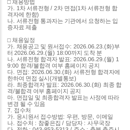
□
채용방법
가
. 1
차 서류전형
/ 2
차 면접
(1
차 서류전형 합
격자에 한함
)
나
.
서류전형 통과자는 기관에서 요청하는 입
증자료 제출
□
채용일정
가
.
채용공고 및 원서접수
: 2026.06.23.(
화
)
부
터
2026.06.29.(
월
) 18:00
까지 도착 분
나
.
서류전형 합격자 발표
: 2026.06.29.(
월
) 1
9:00
합격
/
불합격 여부 홈페이지 공지
다
.
면접
: 2026.06.30.(
화
)
서류전형 합격자에
한하여 면접 실시
(
개별통보
)
라
.
최종합격자 발표
: 2026.06.30.(
화
)
최종 합
격
/
불합격 여부 홈페이지 공지
마
.
면접일 및 최종합격자 발표는 사정에 따라
변경 될 수 있음
7.
접수처
가
.
응시원서 접수방법
:
우편
,
방문
,
이메일
나
.
접수처
:
참좋은집
/
담당자
:
사무국장
다
.
전화
: 043-853-5313 /
주소
:
충북 충주시