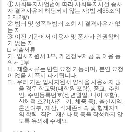
①
사회복지사업법에 따라 사회복지시설 종사
자 결격사유에 해당되지 않는 자
(
법 제
35
조의
2
제
2
항
)
②
범죄 및 성폭력범죄 조회 시 결격사유가 없
는 자
③
이전 기관에서 이용자 및 종사자 인권침해
가 없는 자
□
제출서류
가
.
입사지원서
1
부
,
개인정보제공 및 이용 동
의서
1
부
나
.
제출서류는 반환 요청 가능하며
,
본인 요청
이 없을 시 즉시 파기됩니다
.
다
.
우리 기관 입사지원서 양식을 사용하지 않
을 경우 학교명
(
대학원 포함
),
종교
,
추천
인
,
주민등록번호
(
생년월일
,
나이 포함
),
신체적 조건
(
사진
,
키
,
체중 등
),
출신지역
,
혼인여부
,
재산
,
직계존비속 및 형제자매
의 학력
,
직업
,
재산내용 등을 작성하지 않
도록 유의해 주세요
.