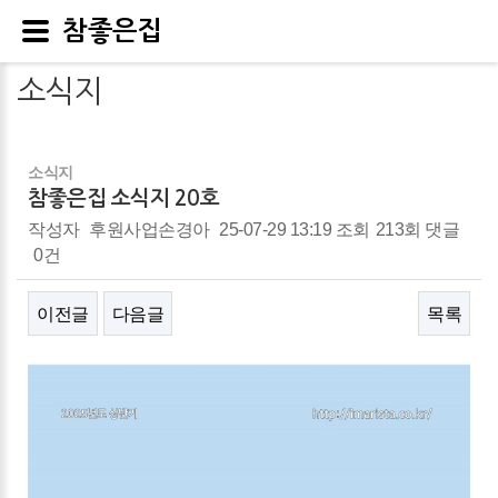
참좋은집
소식지
소식지
참좋은집 소식지 20호
작성자
후원사업손경아
25-07-29 13:19
조회
213회
댓글
0건
이전글
다음글
목록
본문