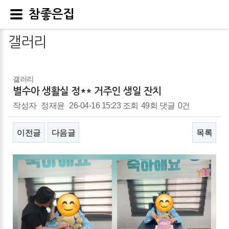
참좋은집
갤러리
갤러리
별수아 생활실 정** 거주인 생일 잔치
작성자
정재윤
26-04-16 15:23
조회
49회
댓글
0건
이전글
다음글
목록
본문