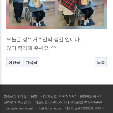
오늘은 정** 거주인의 생일 입니다.
많이 축하해 주세요. ^^
이전글
다음글
목록
참좋은집
|
대표 이용철
|
사업자번호 303-82-65892
|
충청북도 충주시
산척면 지속골길 71
|
대표번호 043-853-5313
|
팩스번호 043-853-2694
|
imarista@hanmail.net
|
cka@tphome.org
|
개인정보관리책임자: 곽병국