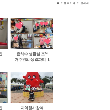
>
행복소식
>
갤러리
인
은하수 생활실 조**
거주인의 생일파티
1
인
지역행사참여