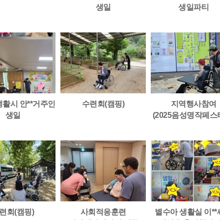
생일
생일파티
생활시 안**거주인
수련회(캠핑)
지역행사참여
생일
(2025음성명작페스
련회(캠핑)
사회적응훈련
별수아 생활실 이*