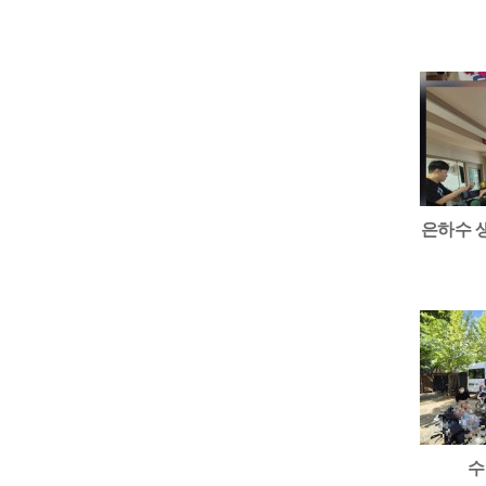
은하수 
수