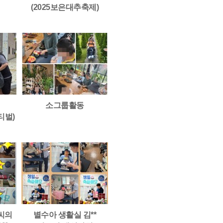
(2025보은대추축제)
소그룹활동
티벌)
*씨의
별수아 생활실 김**