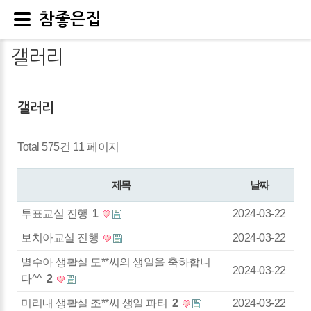
참좋은집
갤러리
갤러리
Total 575건
11 페이지
제목
날짜
투표교실 진행
1
2024-03-22
보치아교실 진행
2024-03-22
별수아 생활실 도**씨의 생일을 축하합니
2024-03-22
다^^
2
미리내 생활실 조**씨 생일 파티
2
2024-03-22